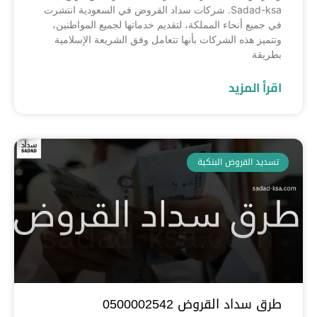
Sadad-ksa. شركات سداد القروض في السعودية انتشرت
في جميع أنحاء المملكة، لتقديم خدماتها لجميع المواطنين،
وتتميز هذه الشركات بأنها تتعامل وفق الشريعة الإسلامية
بطريقة
اقرأ المزيد
تسديد القروض البنكية
طرق سداد القروض 0500002542