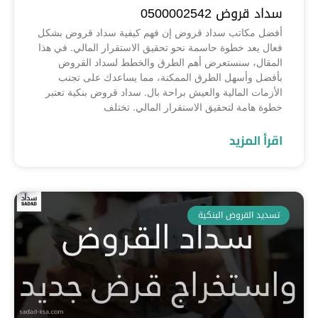
سداد قروض 0500002542
أفضل مكاتب سداد قروض إن فهم كيفية سداد قروض بشكل
فعال يعد خطوة حاسمة نحو تحقيق الاستقرار المالي. في هذا
المقال، سنستعرض أهم الطرق والخطط لسداد القروض
بأفضل وأسهل الطرق الممكنة، مما يساعدك على تجنب
الأزمات المالية والعيش براحة بال. سداد قروض بنكية تعتبر
خطوة هامة لتحقيق الاستقرار المالي. تختلف
اقرأ المزيد
تسديد القروض البنكية