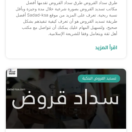
طرق سداد القروض طرق سداد القروض تقدمها أفضل
مكاتب تسديد القروض بصورة شرعية خلال مدة وجيزة وبأقل
نسبة ربحية. تعرف على المزيد من موقع Sadad-ksa أفضل
طريقة تسديد القروض هو أن تعرف كيفية تنفيذهم بشكل
صحيح، ولتسهيل المهام عليك يمكنك أن تتواصل مع مكتب
أهل ثقة ويتعامل وفقا للشريعة الإسلامية.
اقرأ المزيد
تسديد القروض البنكية