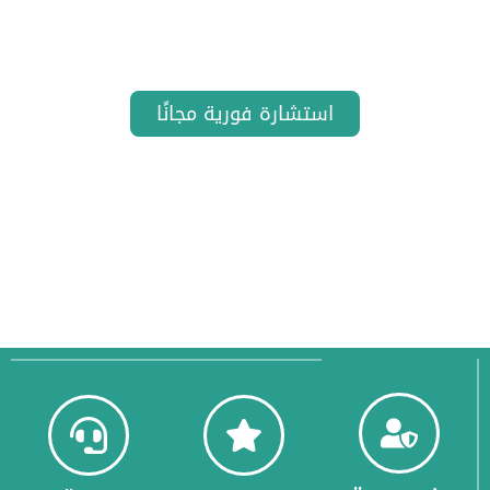
البنوك. قطاع حكومي فقط. حلول مرنة تناسبك. نلتزم
بأعلى معايير الموثوقية
استشارة فورية مجانًا