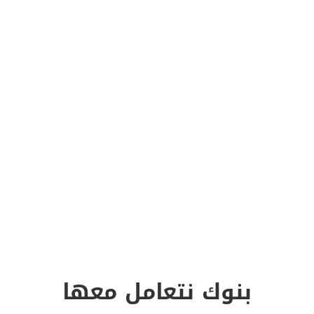
150
95
%
نسبة الحصول على تمويل
حالة تعثر تم حلها نجحنا
جديد من عملائنا حصلوا على
في إزالة التعثرات
قروض جديدة بعد التسوية
وتحسين السجلات
الائتمانية
بنوك نتعامل معها