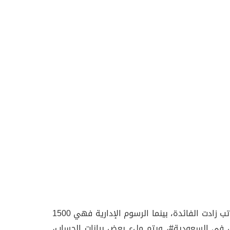
إذا كان المبلغ أكبر من 15 ألف ريال، تكون الفائدة 2.75% ، وإذا الراتب 14 ألف ريال تكون الفائدة 3.5%، كلما قل الراتب زادت الفائدة، بينما الرسوم الإدارية فهي 1500
وض في السعودية#، ويتم ملء بعض بيانات الحساب،