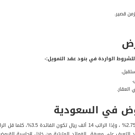
زمن قصير.
رض
لشروط الواردة في بنود عقد التمويل:-
تقبل.
.
 العقار.
وض في السعودية
عد التعرف على معرفة الفوائد المترتبة من خلال #حاسبة القر