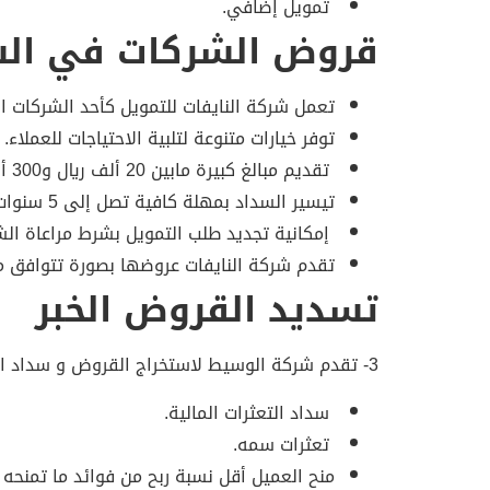
تمويل إضافي.
قروض الشركات في ال
تعمل شركة النايفات للتمويل كأحد الشركات ا
توفر خيارات متنوعة لتلبية الاحتياجات للعملاء.
تقديم مبالغ كبيرة مابين 20 ألف ريال و300 ألف ريال سعودي، ليناسب احتياجات العملاء المختلفة.
تيسير السداد بمهلة كافية تصل إلى 5 سنوات.
إمكانية تجديد طلب التمويل بشرط مراعاة ال
تقدم شركة النايفات عروضها بصورة تتوافق م
تسديد القروض الخبر
3- تقدم شركة الوسيط لاستخراج القروض و سداد المديونيات خدماتها بمختلف طرق السداد:
سداد التعثرات المالية.
تعثرات سمه.
منح العميل أقل نسبة ربح من فوائد ما تمنحه ل