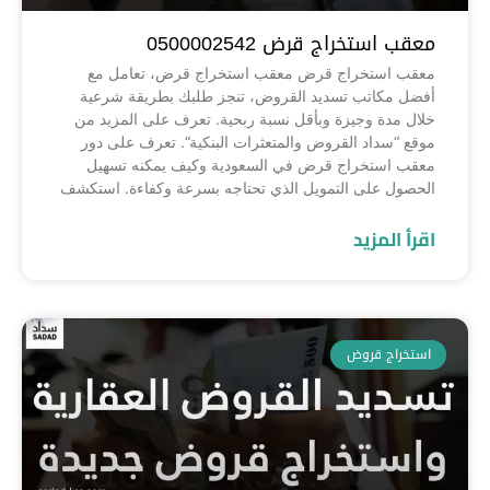
معقب استخراج قرض 0500002542
معقب استخراج قرض معقب استخراج قرض، تعامل مع
أفضل مكاتب تسديد القروض، تنجز طلبك بطريقة شرعية
خلال مدة وجيزة وبأقل نسبة ربحية. تعرف على المزيد من
موقع “سداد القروض والمتعثرات البنكية“. تعرف على دور
معقب استخراج قرض في السعودية وكيف يمكنه تسهيل
الحصول على التمويل الذي تحتاجه بسرعة وكفاءة. استكشف
اقرأ المزيد
استخراج قروض