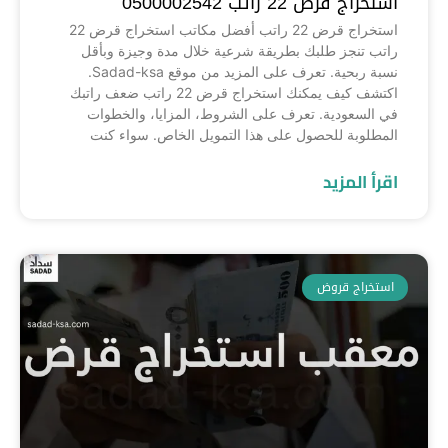
استخراج قرض 22 راتب 0500002542
استخراج قرض 22 راتب أفضل مكاتب استخراج قرض 22
راتب تنجز طلبك بطريقة شرعية خلال مدة وجيزة وبأقل
نسبة ربحية. تعرف على المزيد من موقع Sadad-ksa.
اكتشف كيف يمكنك استخراج قرض 22 راتب ضعف راتبك
في السعودية. تعرف على الشروط، المزايا، والخطوات
المطلوبة للحصول على هذا التمويل الخاص. سواء كنت
اقرأ المزيد
استخراج قروض