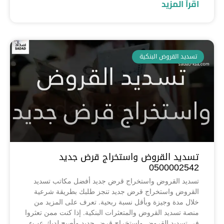
اقرأ المزيد
تسديد القروض البنكية
تسديد القروض واستخراج قرض جديد
0500002542
تسديد القروض واستخراج قرض جديد أفضل مكاتب تسديد
القروض واستخراج قرض جديد تنجز طلبك بطريقة شرعية
خلال مدة وجيزة وبأقل نسبة ربحية. تعرف على المزيد من
منصة تسديد القروض والمتعثرات البنكية. إذا كنت ممن تعثروا
في تسديد القروض واستخراج قرض جديد وأصبح لديك عبء