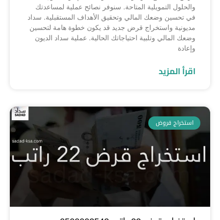
والحلول التمويلية المتاحة. سنوفر نصائح عملية لمساعدتك
في تحسين وضعك المالي وتحقيق الأهداف المستقبلية. سداد
مديونية واستخراج قرض جديد قد يكون خطوة هامة لتحسين
وضعك المالي وتلبية احتياجاتك الحالية. عملية سداد الديون
وإعادة
اقرأ المزيد
استخراج قروض