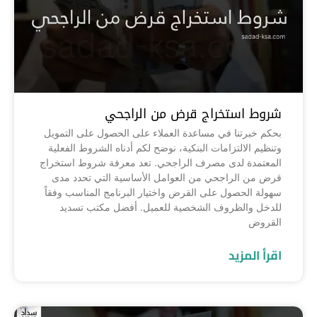
شروط استخراج قرض من الراجحي
بحكم خبرتنا في مساعدة العملاء على الحصول على التمويل
وتنظيم الالتزامات البنكية، نوضح لكم أدناه الشروط الفعلية
المعتمدة لدى مصرف الراجحي. تعد معرفة شروط استخراج
قرض من الراجحي من العوامل الأساسية التي تحدد مدى
سهولة الحصول على القرض واختيار البرنامج المناسب وفقاً
للدخل والظروف الشخصية للعميل. أفضل مكتب تسديد
القروض
اقرأ المزيد