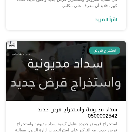
كبير، فلابد أن تتعرف على مكاتب
اقرأ المزيد
استخراج قروض
سداد مديونية واستخراج قرض جديد
0500002542
استخراج قروض جديدة نتناول كيفية سداد مديونية واستخراج
قرض جديد، مع التركيز على استراتيجيات إدارة الديون بفعالية