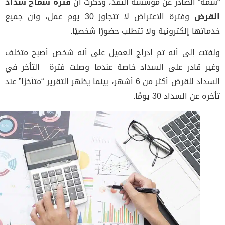
ة” الصادر عن مؤسسة النقد، وذكرت أن
فترة سماح سداد
قرض
وفترة الاعتراض لا تتجاوز 30 يوم عمل، وأن جميع
اتها إلكترونية ولا تتطلب حضورًا شخصيًا.
تت إلى أنه تم إدراج العميل على أنه شخص أصبح متخلف
ر قادر على السداد خاصة عندما وصلت فترة التأخر في
السداد للقرض أكثر من 6 أشهر، بينما يظهر التقرير “متأخرًا” عند
 عن السداد 30 يومًا.