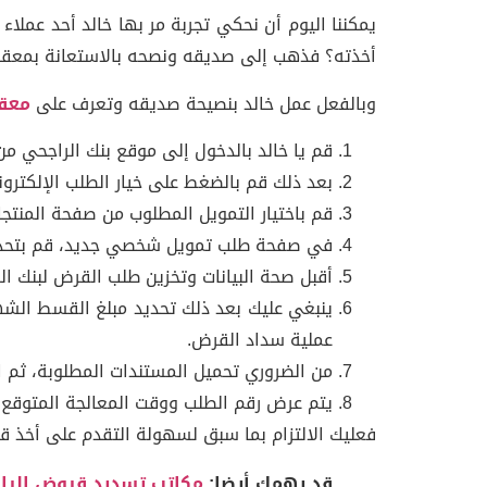
يمكننا اليوم أن نحكي تجربة مر بها خالد أحد عم
أخذته؟ فذهب إلى صديقه ونصحه بالاستعانة بمعقب
وبالفعل عمل خالد بنصيحة صديقه وتعرف على
معق
قم يا خالد بالدخول إلى موقع بنك الراجحي 
بعد ذلك قم بالضغط على خيار الطلب الإلكترون
قم باختيار التمويل المطلوب من صفحة المنتج
في صفحة طلب تمويل شخصي جديد، قم بتحديد ا
أقبل صحة البيانات وتخزين طلب القرض لبنك ا
ينبغي عليك بعد ذلك تحديد مبلغ القسط الشه
عملية سداد القرض.
من الضروري تحميل المستندات المطلوبة، ثم اض
يتم عرض رقم الطلب ووقت المعالجة المتوقع.
فعليك الالتزام بما سبق لسهولة التقدم على أخذ 
قد يهمك أيضا:
مكاتب تسديد قروض الرا