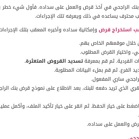
لاء بنك الراجحي في أخذ قرض والعمل على سداده. فأول شيء خطر 
 محترف يساعده في ذلك ويعرفه تلك الإجراءات.
ب استخراج قرض
وإمكانية سداده وأخبره المعقب بتلك الإجراءات 
من خلال موقعهم الخاص بهم.
ي، واختيار القرض المطلوب.
ات الفردية. ثم قم بمعرفة
تسديد القروض المتعثرة
.
لفرع. ثم قم بملء البيانات المطلوبة.
لراجحي ساري المفعول.
ري الذي تريد دفعه للبنك. بعد الاطلاع على نموذج قرض بنك الرا
غط على خيار الحفظ. ثم انقر على خيار تأكيد الملف، وأكمل عملية
قرض والعمل على سداده.
جحي