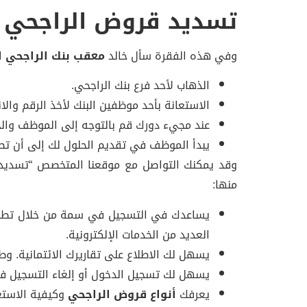
تسديد قروض الراجحي 36 راتب
وفي هذه الفقرة سأل خالد
معقب بنك الراجحي
ا
الذهاب لأحد فرع بنك الراجحي.
الاستعانة بأحد موظفين البنك لأخذ الرقم والا
عند مجيء دورك قم بالتوجه إلى الموظف والج
يبدأ الموظف في تقديم الحلول لك إلى أن تص
وقد يمكنك التواصل مع موقعنا المتخصص “تسديد ال
منها:
يساعدك في التسجيل في سمة من خلال تطبيق
العديد من الخدمات الإلكترونية.
يسهل لك الاطلاع على تقاريرك الائتمانية. و
يسهل لك تسجيل الدخول أو إلغاء التسجيل 
يعرفك
أنواع قروض الراجحي
وكيفية الاستع