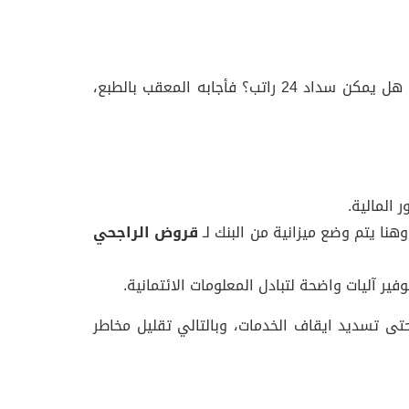
كانت تدور أفكار كثيرة في ذهن خالد، ومن هنا طلب من المعقب أن يجيبه على الأسئلة التي تدور في ذهنه، ومنها هل يمكن سداد 24 راتب؟ فأجابه المعقب بالطبع،
 المالية.
وهنا يتم وضع ميزانية من البنك لـ
قروض الراجحي
 آليات واضحة لتبادل المعلومات الائتمانية.
تى تسديد ايقاف الخدمات، وبالتالي تقليل مخاطر