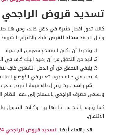
تسديد قروض الراجحي 24 راتب
وقال له عند
سداد القرض
عليك بالالتزام بالشروط ال
يشترط أن يكون المتقدم سعودي الجنسية.
لابد من التحقق من أن رصيد البنك كاف في ال
ينبغي التحقق من أن الدخل الشهري كافٍ لتغطي
يجب في حالة حدوث تغيير في الأوضاع المالية. 
كم راتب
، حيث يتم إعطاء قيمة القرض على ح
ويسعى مصرف الراجحي بالسماح إلى دعم النظام المص
كما يقوم بالحد من تباينها بين وكالات التمويل 
الائتمان.
قد يهمك أيضا:
تسديد قروض الراجحي 24 راتب