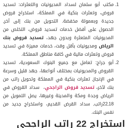
مكتب أبو سلمان لسداد المديونيات والتعثرات: تسديد
قروض، وتعثرات بنكية في المملكة، استخراج قروض
جديدة وبعمولة مخفضة. التحويل من بنك إلى آخر,
الحصول على أفضل خدمات تسديد قروض، التخلص من
المديونيات المتعثرة وبدون جهد،
تسديد قروض بنك
الرياض
ومديونيات بأقل وقت، خدمات مميزة في تسديد
قروض وتعثرات مالية في كافة مناطق المملكة.
أبو جراج: تعامل مع جميع البنوك السعودية، تسديد
القروض والمديونيات بمختلف أنواعها، جهد قليل وسرعة
في الإنجاز, تعثرات بنكية في المملكة وتحويل راتب من
بنك لآخر
،
تسديد قروض الراجحي
، سداد القروض في
الرياض وجدة ومكة والمدينة وغيرها، يصل التمويل من
18ـ22راتب, سداد القرض القديم، واستخراج جديد من
نفس البنك.
استخراج 22 راتب الراجحي