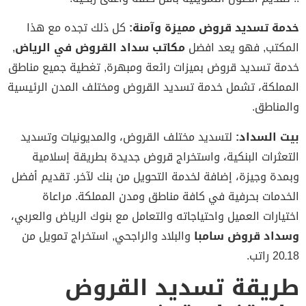
ة تسديد قروض مميزة وآمنة:
كل ذلك تجده مع هذا
كتب, فهو يعد افضل
مكاتب سداد القروض في الرياض
,
ة تسديد قروض بميزات رائعة ومبهرة, تغطية جميع مناطق
ملكة، تشمل خدمة تسديد القروض ومختلف المدن الرئيسية
مناطق.
 السداد:
لتسديد مختلف القروض، والمديونيات وتسديد
عثرات البنكية، واستخراج قروض جديدة بطريقة إسلامية
دة وجيزة، إضافة لخدمة التحويل من بنك لآخر. تقديم أفضل
دمات بحرفية في كافة مناطق ومدن المملكة. مراعاة
يارات العميل واحتياجاته والتعامل مع بنوك الرياض والعربي،
اد قروض سامبا
والبلاد والراجحي, استخراج تمويل من
يقة تسديد القروض