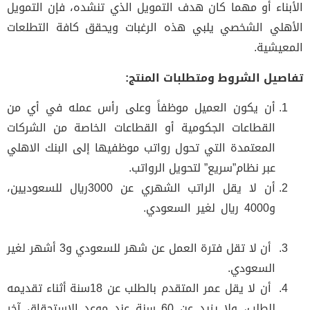
بناء أو مهما كان هدف التمويل الذي تنشده، فإن التمويل
هلي الشخصي يلبي هذه الرغبات ويحقق كافة التطلعات
عيشية.
صيل الشروط ومتطلبات المنتج:
أن يكون العميل موظفاً وعلى رأس عمله في أي من
القطاعات الجكومية أو القطاعات الخاصة من الشركات
المعتمدة التي تحول رواتب موظفيها إلى البنك الاهلي
عبر نظام”سريع” لتحويل الرواتب.
أن لا يقل الراتب الشهري عن 3000ريال للسعوديين،
و4000 ريال لغير السعودي.
استخراج قرض بدون تحويل
راتب
أن لا تقل فترة العمل عن شهر للسعودي و3 أشهر لغير
السعودي.
أن لا يقل عمر المتقدم بالطلب عن 18سنة أثناء تقديمه
للطلب، ولا يزيد عن 60 سنة عند موعد الاستحقاق آخر