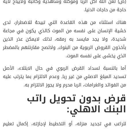
 لعن الله آكل الربا وموكله وشاهديه وكاتبه ولايباح لأية
ة من حاجات الدنيا.
ك استثناء من هذه القاعدة التي تبيحهُ للاضطرار، لدى
ة الإنسان على نفسه من الموت كالذي يكون في مجاعة
دة، ولا يجد مايسد به رمقه، لذلك لايمكن عذر الذين
ذون القروض الربوية من البنوك, ولاتصح مقارنتهم بالمضطر
ي يخشى على نفسه الموت.
 بالنسبة لسداد القرض الربوي في حال الابتلاء، الأصل
يد المبلغ الاصلي من غير ربا, وعدم الالتزام بما يترتب عليه
لفوائد والغرامات، الربا محرم ولا يجوز الالتزام به.
ض بدون تحويل راتب
بنك الاهلي:
اغب في تجديد منزله، أو التخطيط لإجازته، إكمال تعليم