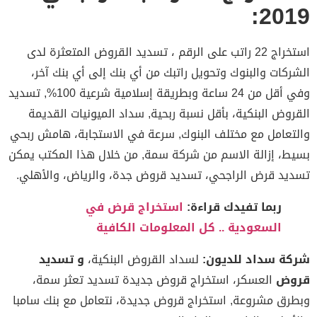
201
استخراج 22 راتب على الرقم ، تسديد القروض المتعثرة لدى
ركات والبنوك وتحويل راتبك من أي بنك إلى أي بنك آخر،
وفي أقل من 24 ساعة وبطريقة إسلامية شرعية 100%, تسديد
روض البنكية، بأقل نسبة ربحية, سداد الميونيات القديمة
تعامل مع مختلف البنوك, سرعة في الاستجابة، هامش ربحي
ط، إزالة الاسم من شركة سمة, من خلال هذا المكتب يمكن
يد قرض الراجحي، تسديد قروض جدة، والرياض، والأهلي.
ربما تفيدك قراءة:
استخراج قرض في
السعودية .. كل المعلومات الكافية
ة سداد للديون:
لسداد القروض البنكية،
و تسديد
وض
العسكر، استخراج قروض جديدة تسديد تعثر سمة،
رق مشروعة, استخراج قروض جديدة، نتعامل مع بنك سامبا