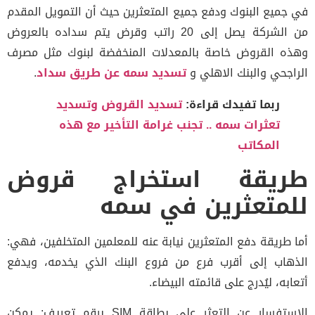
في جميع البنوك ودفع جميع المتعثرين حيث أن التمويل المقدم
من الشركة يصل إلى 20 راتب وقرض يتم سداده بالعروض
وهذه القروض خاصة بالمعدلات المنخفضة لبنوك مثل مصرف
الراجحي والبنك الاهلي و
تسديد سمه عن طريق سداد
.
ربما تفيدك قراءة:
تسديد القروض وتسديد
تعثرات سمه .. تجنب غرامة التأخير مع هذه
المكاتب
طريقة استخراج قروض
للمتعثرين في سمه
أما طريقة دفع المتعثرين نيابة عنه للمعلمين المتخلفين، فهي:
الذهاب إلى أقرب فرع من فروع البنك الذي يخدمه، ويدفع
أتعابه، ليُدرج على قائمته البيضاء.
الاستفسار عن التعثر على بطاقة SIM برقم تعريف: يمكن