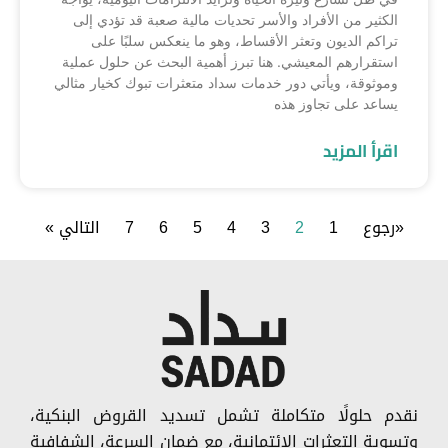
الكثير من الأفراد والأسر تحديات مالية صعبة قد تؤدي إلى
تراكم الديون وتعثر الأقساط، وهو ما ينعكس سلبًا على
استقرارهم المعيشي. هنا تبرز أهمية البحث عن حلول عملية
وموثوقة، ويأتي دور خدمات سداد متعثرات تبوك كخيار مثالي
يساعد على تجاوز هذه
اقرأ المزيد
«رجوع
1
2
3
4
5
6
7
التالي »
نقدم حلولًا متكاملة تشمل تسديد القروض البنكية،
وتسوية التعثرات الائتمانية، مع ضمان السرعة، الشفافية