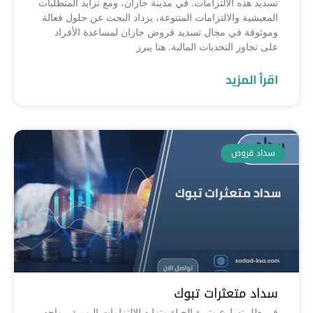
تسديد هذه الالتزامات. في مدينة جازان، ومع تزايد المتطلبات
المعيشية والالتزامات المتنوعة، يزداد البحث عن حلول فعالة
وموثوقة في مجال تسديد قروض جازان لمساعدة الأفراد
على تجاوز التحديات المالية. هنا يبرز
اقرأ المزيد
سداد قروض
سداد متعثرات تبوك
في ظل تسارع وتيرة الحياة وتزايد الالتزامات اليومية، يواجه