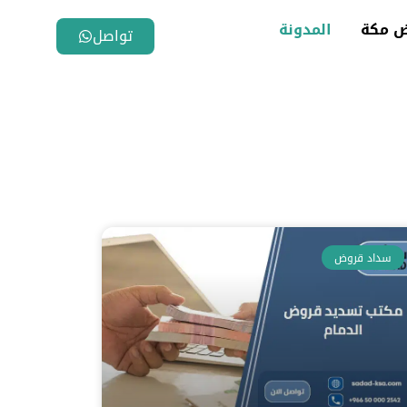
ض مكة
المدونة
تواصل
سداد قروض