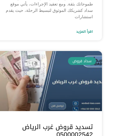
طموحاتك بثقة. ومع تعقيد الإجراءات، يأتي موقع
سداد كشريكك الموثوق لتبسيط الرحلة، حيث يقدم
استشارات
اقرأ المزيد
سداد قروض
تسديد قروض غرب الرياض
0500002542